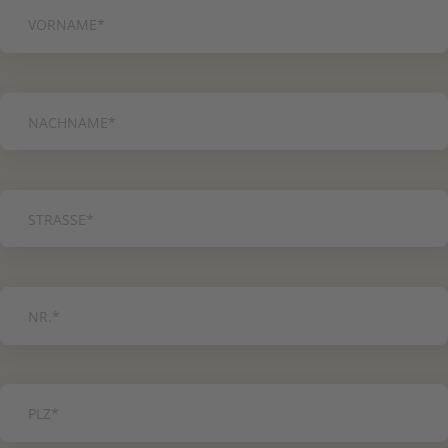
PFLICHTFELD
VORNAME
*
PFLICHTFELD
NACHNAME
*
PFLICHTFELD
STRASSE
*
PFLICHTFELD
NR.
*
PFLICHTFELD
PLZ
*